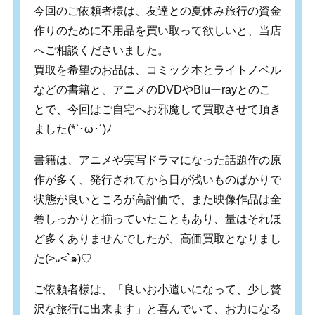
今回のご依頼者様は、友達との夏休み旅行の資金
作りのために不用品を買い取って欲しいと、当店
へご相談くださいました。
買取を希望のお品は、コミック本とライトノベル
などの書籍と、アニメのDVDやBluーrayとのこ
とで、今回はご自宅へお邪魔して買取させて頂き
ました
(*`
･
ω
･
´)
ﾉ
書籍は、アニメや実写ドラマになった話題作の原
作が多く、発行されてから日が浅いものばかりで
状態が良いところが高評価で、また映像作品は全
巻しっかりと揃っていたこともあり、量はそれほ
ど多くありませんでしたが、高価買取となりまし
た(>᎑<`๑)♡
ご依頼者様は、「良いお小遣いになって、少し贅
沢な旅行に出来ます」と喜んでいて、お力になる