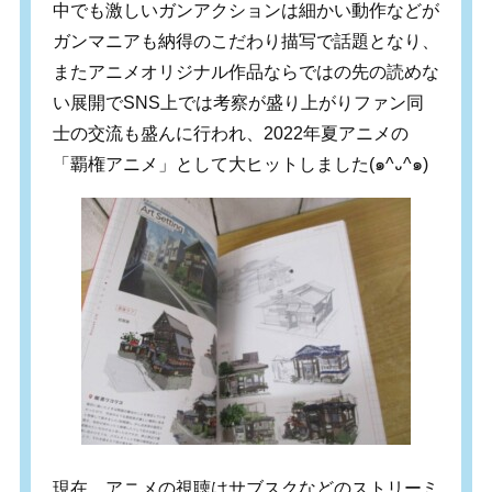
中でも激しいガンアクションは細かい動作などが
ガンマニアも納得のこだわり描写で話題となり、
またアニメオリジナル作品ならではの先の読めな
い展開でSNS上では考察が盛り上がりファン同
士の交流も盛んに行われ、2022年夏アニメの
「覇権アニメ」として大ヒットしました(๑^᎑^๑)
現在、アニメの視聴はサブスクなどのストリーミ