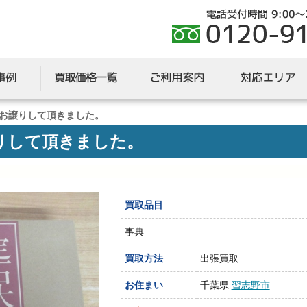
お譲りして頂きました。
りして頂きました。
買取品目
事典
買取方法
出張買取
お住まい
千葉県
習志野市