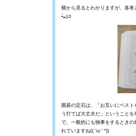
横から見るとわかりますが、各巻と
•́⑉)૭
囲碁の定石は、「お互いにベスト
う打てば大丈夫だ」ということを
で、一般的にも物事をするときの
れていますね(( ˘ω ˘ *))