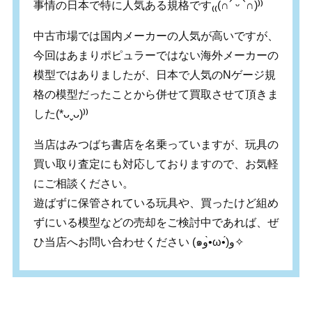
事情の日本で特に人気ある規格です
₍₍(
∩
´
ᵕ
`
∩
)⁾⁾
中古市場では国内メーカーの人気が高いですが、
今回はあまりポピュラーではない海外メーカーの
模型ではありましたが、日本で人気のNゲージ規
格の模型だったことから併せて買取させて頂きま
した(*ᴗˬᴗ)⁾⁾
当店はみつばち書店を名乗っていますが、玩具の
買い取り査定にも対応しておりますので、お気軽
にご相談ください。
遊ばずに保管されている玩具や、買ったけど組め
ずにいる模型などの売却をご検討中であれば、ぜ
ひ当店へお問い合わせください (๑و•̀ω•́)و✧