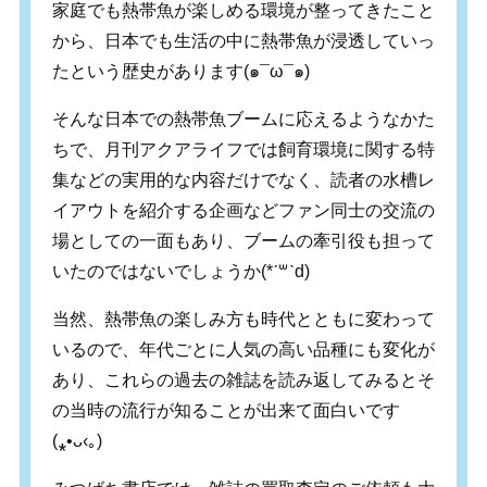
家庭でも熱帯魚が楽しめる環境が整ってきたこと
から、日本でも生活の中に熱帯魚が浸透していっ
たという歴史があります
(
๑
¯ω¯
๑
)
そんな日本での熱帯魚ブームに応えるようなかた
ちで、月刊アクアライフでは飼育環境に関する特
集などの実用的な内容だけでなく、読者の水槽レ
イアウトを紹介する企画などファン同士の交流の
場としての一面もあり、ブームの牽引役も担って
いたのではないでしょうか(*ˊ꒳ˋd)
当然、熱帯魚の楽しみ方も時代とともに変わって
いるので、年代ごとに人気の高い品種にも変化が
あり、これらの過去の雑誌を読み返してみるとそ
の当時の流行が知ることが出来て面白いです
(
⁎
•
ᴗ
‹
｡
)