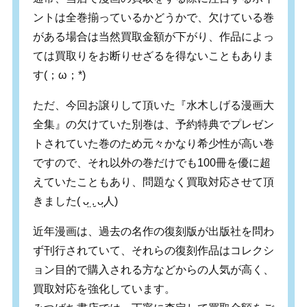
ントは全巻揃っているかどうかで、欠けている巻
がある場合は当然買取金額が下がり、作品によっ
ては買取りをお断りせざるを得ないこともありま
す
(
；
ω
；
*)
ただ、今回お譲りして頂いた『水木しげる漫画大
全集』の欠けていた別巻は、予約特典でプレゼン
トされていた巻のため元々かなり希少性が高い巻
ですので、それ以外の巻だけでも100冊を優に超
えていたこともあり、問題なく買取対応させて頂
きました‬( ᴗ̤ .̮ ᴗ̤人)
近年漫画は、過去の名作の復刻版が出版社を問わ
ず刊行されていて、それらの復刻作品はコレクシ
ョン目的で購入される方などからの人気が高く、
買取対応を強化しています。