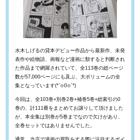
水木しげるの貸本デビュー作品から最新作、未発
表作や絵物語、画報など漫画に類すると判断され
た作品まで網羅されていて、全113巻の総ページ
数が57,000ページにも及ぶ、大ボリュームの全
集となっています(*`⊙0⊙´*)
今回は、全103巻+別巻2巻+補巻5巻+総索引の0
巻の、計111冊をまとめてお譲りして頂けました
が、本全集は別巻が5巻までなので欠けがあり、
全巻セットではありませんでした。
通常、当店で漫画の買取をする際に注目するポイ