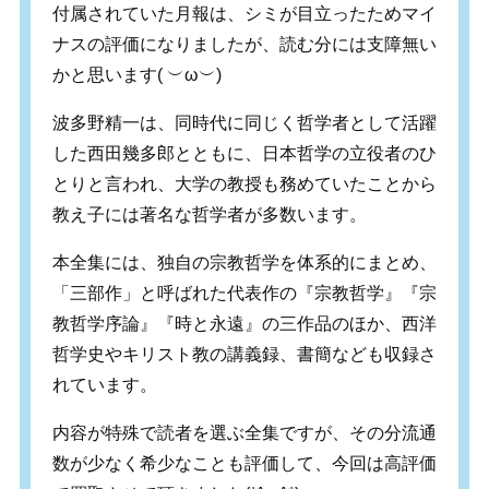
付属されていた月報は、シミが目立ったためマイ
ナスの評価になりましたが、読む分には支障無い
かと思います( ︶ω︶)
波多野精一は、同時代に同じく哲学者として活躍
した西田幾多郎とともに、日本哲学の立役者のひ
とりと言われ、大学の教授も務めていたことから
教え子には著名な哲学者が多数います。
本全集には、独自の宗教哲学を体系的にまとめ、
「三部作」と呼ばれた代表作の『宗教哲学』『宗
教哲学序論』『時と永遠』の三作品のほか、西洋
哲学史やキリスト教の講義録、書簡なども収録さ
れています。
内容が特殊で読者を選ぶ全集ですが、その分流通
数が少なく希少なことも評価して、今回は高評価