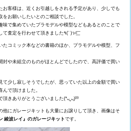
たお客様は、近くお引越しをされる予定があり、少しでも
取をお願いしたいとのご相談でした。
趣味で集めていたプラモデルや模型などもあるとのことで
したので、今回はご自宅へお邪魔して査定を行わせて頂きました٩(¨ )ว=͟͟͞͞‪
いたコミック本などの書籍のほか、プラモデルや模型、フ
。
開封や未組立のものがほとんどでしたので、高評価で買い
見て少し寂しそうでしたが、思っていた以上の金額で買い
喜んで頂けました。
で頂きありがとうございました
(*
ᴗ͈ˬᴗ͈
)⁾⁾⁾
の他にガレージキットも大量にお譲りして頂き、画像はそ
ン 綾波レイ』のガレージキット
です。