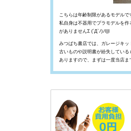
こちらは年齢制限があるモデルで
私自身は不器用でプラモデルを作
がありません
Σ (´Д`
ﾉ
)
ﾉ
l||l
みつばち書店では、ガレージキッ
古いものや説明書が紛失している