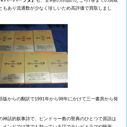
 マハーバーラタ』
も、全9巻の作品のところ7巻までの買取
ともあり流通数が少なく珍しいため高評価で買取しまし
版からの翻訳で1991年から98年にかけて三一書房から発
の神話的叙事詩で、ヒンドゥー教の聖典のひとつで原語は
、インドでは誰でも知っている話でテレビドラマや映画、