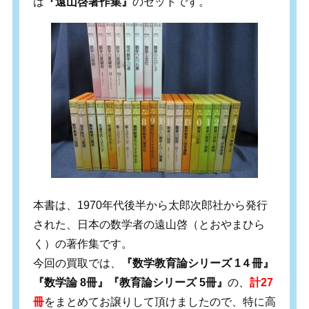
は
『遠山啓著作集』
のセットです。
本書は、1970年代後半から太郎次郎社から発行
された、日本の数学者の遠山啓（とおやまひら
く）の著作集です。
今回の買取では、
『数学教育論シリーズ 1４冊』
『数学論 8冊』『教育論シリーズ 5冊』
の、
計27
冊
をまとめてお譲りして頂けましたので、特に高