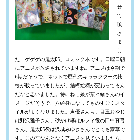
せ
て
頂
き
ま
し
た「ゲゲゲの鬼太郎」コミック本です。日曜日朝
にアニメが放送されていますね。アニメは今期で
6期だそうで、ネットで歴代のキャラクターの比
較が載っていましたが、結構絵柄が変わってるん
だなと思いました。特にねこ娘が菜々緒さんのイ
メージだそうで、八頭身になってものすごくスタ
イルがよくなりました。声優さんも、目玉おやじ
は野沢雅子さん、砂かけ婆はルフィ役の田中真弓
さん、鬼太郎役は沢城みゆきさんでとても豪華で
す。この前なんとなくアニメを見ていましたら、