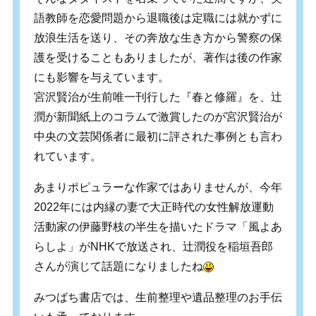
語教師を恋愛問題から退職後は定職には就かずに
放浪生活を送り、その奔放な生き方から警察の保
護を受けることもありましたが、著作は後の作家
にも影響を与えています。
宮沢賢治が生前唯一刊行した『春と修羅』を、辻
潤が新聞紙上のコラムで激賞したのが宮沢賢治が
中央の文芸関係者に最初に評された事例とも言わ
れています。
あまりポピュラーな作家ではありませんが、今年
2022年には内縁の妻で大正時代の女性解放運動
活動家の伊藤野枝の半生を描いたドラマ「風よあ
らしよ」がNHKで放送され、辻潤役を稲垣吾郎
さんが演じて話題になりましたね
みつばち書店では、生前整理や遺品整理のお手伝